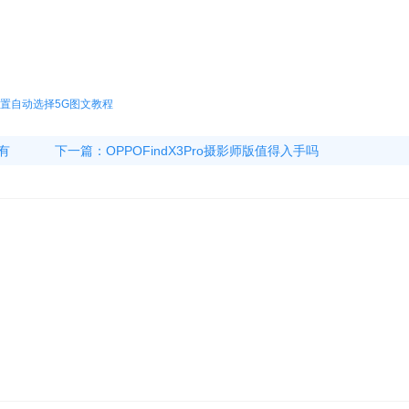
星版设置自动选择5G图文教程
机有
下一篇：
OPPOFindX3Pro摄影师版值得入手吗