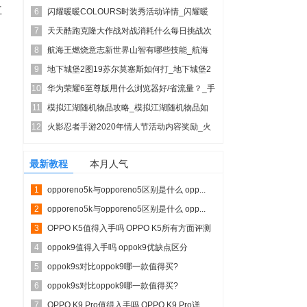
互
6
闪耀暖暖COLOURS时装秀活动详情_闪耀暖
7
暖COLOUR...
天天酷跑克隆大作战对战消耗什么每日挑战次
8
数有限？
航海王燃烧意志新世界山智有哪些技能_航海
9
王燃烧意志新世界山...
地下城堡2图19苏尔莫塞斯如何打_地下城堡2
10
图19苏尔莫塞...
华为荣耀6至尊版用什么浏览器好/省流量？_手
11
机技巧
模拟江湖随机物品攻略_模拟江湖随机物品如
12
何
火影忍者手游2020年情人节活动内容奖励_火
影忍者手游20...
最新教程
本月人气
1
opporeno5k与opporeno5区别是什么 opp...
2
opporeno5k与opporeno5区别是什么 opp...
3
OPPO K5值得入手吗 OPPO K5所有方面评测
4
oppok9值得入手吗 oppok9优缺点区分
5
oppok9s对比oppok9哪一款值得买?
6
oppok9s...
oppok9s对比oppok9哪一款值得买?
7
oppok9s...
OPPO K9 Pro值得入手吗 OPPO K9 Pro详...