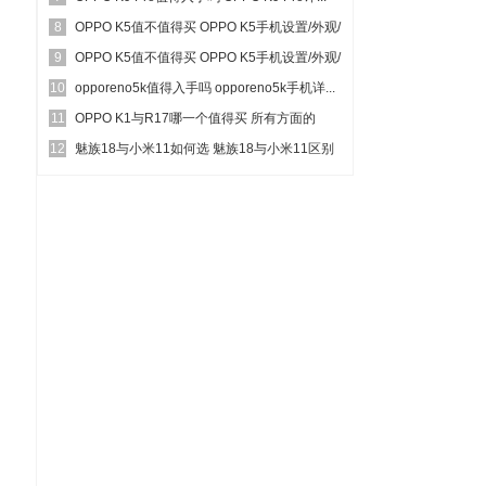
8
OPPO K5值不值得买 OPPO K5手机设置/外观/
9
性...
OPPO K5值不值得买 OPPO K5手机设置/外观/
10
性...
opporeno5k值得入手吗 opporeno5k手机详...
11
OPPO K1与R17哪一个值得买 所有方面的
12
OPPO R...
魅族18与小米11如何选 魅族18与小米11区别
对比