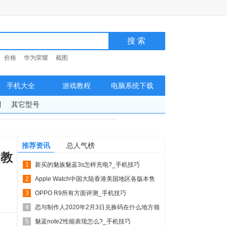
价格
华为荣耀
截图
手机大全
游戏教程
电脑系统下载
列
其它型号
推荐资讯
总人气榜
文教
1
新买的魅族魅蓝3s怎样充电?_手机技巧
2
Apple Watch中国大陆香港美国地区各版本售
3
价列表_...
OPPO R9所有方面评测_手机技巧
4
恋与制作人2020年2月3日兑换码在什么地方领
5
_恋与制作人...
魅蓝note2性能表现怎么?_手机技巧