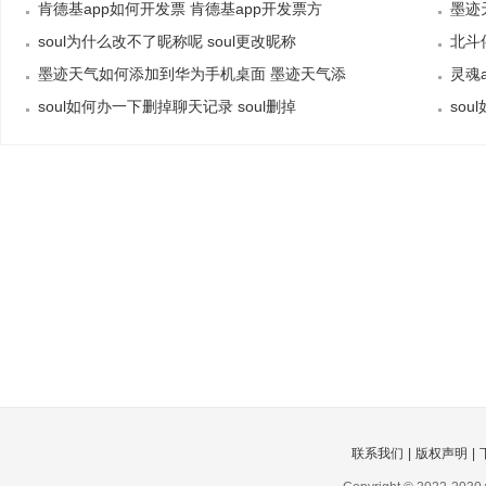
方
肯德基app如何开发票 肯德基app开发票方
墨迹
soul为什么改不了昵称呢 soul更改昵称
汐
北斗
墨迹天气如何添加到华为手机桌面 墨迹天气添
灵魂
加
soul如何办一下删掉聊天记录 soul删掉
sou
联系我们
|
版权声明
|