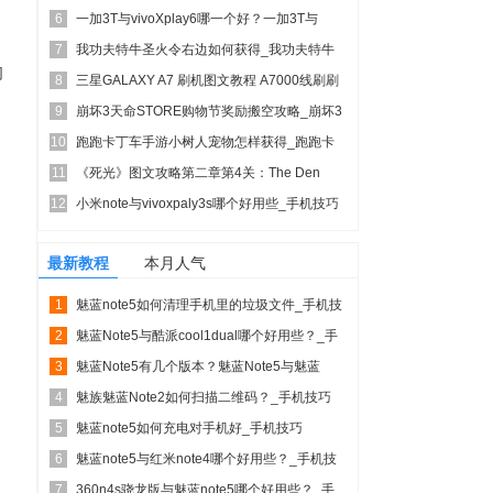
6
一加3T与vivoXplay6哪一个好？一加3T与
7
vivo...
我功夫特牛圣火令右边如何获得_我功夫特牛
们
8
圣火令右边奖励取得...
三星GALAXY A7 刷机图文教程 A7000线刷刷
9
机...
崩坏3天命STORE购物节奖励搬空攻略_崩坏3
10
天命STOR...
跑跑卡丁车手游小树人宠物怎样获得_跑跑卡
11
丁车手游小树人宠物...
《死光》图文攻略第二章第4关：The Den
12
小米note与vivoxpaly3s哪个好用些_手机技巧
最新教程
本月人气
1
魅蓝note5如何清理手机里的垃圾文件_手机技
2
巧
魅蓝Note5与酷派cool1dual哪个好用些？_手
3
机技...
魅蓝Note5有几个版本？魅蓝Note5与魅蓝
4
Note5 ...
魅族魅蓝Note2如何扫描二维码？_手机技巧
5
魅蓝note5如何充电对手机好_手机技巧
6
魅蓝note5与红米note4哪个好用些？_手机技
7
巧
360n4s骁龙版与魅蓝note5哪个好用些？_手