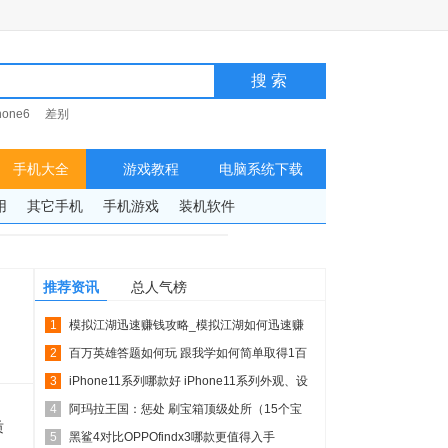
hone6
差别
手机大全
游戏教程
电脑系统下载
用
其它手机
手机游戏
装机软件
推荐资讯
总人气榜
1
模拟江湖迅速赚钱攻略_模拟江湖如何迅速赚
2
钱
百万英雄答题如何玩 跟我学如何简单取得1百
3
万！
iPhone11系列哪款好 iPhone11系列外观、设
4
置...
阿玛拉王国：惩处 刷宝箱顶级处所（15个宝
质
5
箱）
黑鲨4对比OPPOfindx3哪款更值得入手