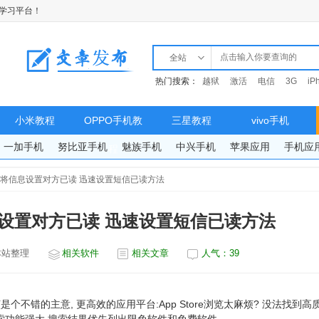
学习平台！
全站
热门搜索：
越狱
激活
电信
3G
iP
小米教程
OPPO手机教
三星教程
vivo手机
一加手机
努比亚手机
魅族手机
中兴手机
苹果应用
手机应
程
6s如何将信息设置对方已读 迅速设置短信已读方法
信息设置对方已读 迅速设置短信已读方法
本站整理
相关软件
相关文章
人气：
39
不错的主意, 更高效的应用平台:App Store浏览太麻烦? 没法找到高