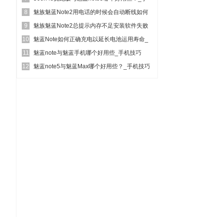
8
机技巧
魅族魅蓝Note2用电话的时候会自动断线如何
9
办？_手机技巧
魅族魅蓝Note2总提示内存不足安装软件失败
10
如何办？_手机...
魅蓝Note如何正确充电以延长电池运用寿命_
11
手机技巧
魅蓝note与魅蓝手机哪个好用些_手机技巧
12
魅蓝note5与魅蓝Max哪个好用些？_手机技巧