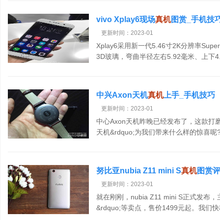
vivo Xplay6现场
真机
图赏_手机技
更新时间：2023-01
Xplay6采用新一代5.46寸2K分辨率Su
3D玻璃，弯曲半径左右5.92毫米、上下
窄边框、零阶过渡、镜面喷砂，整机宽度
中兴Axon天机
真机
上手_手机技巧
更新时间：2023-01
中心Axon天机昨晚已经发布了，这款打磨1
天机&rdquo;为我们带来什么样的惊喜
晚上，中兴在北京召开发布会，正
[查看
努比亚nubia Z11 mini S
真机
图赏评
更新时间：2023-01
就在刚刚，nubia Z11 mini S正式发布，主
&rdquo;等卖点，售价1499元起。
情]