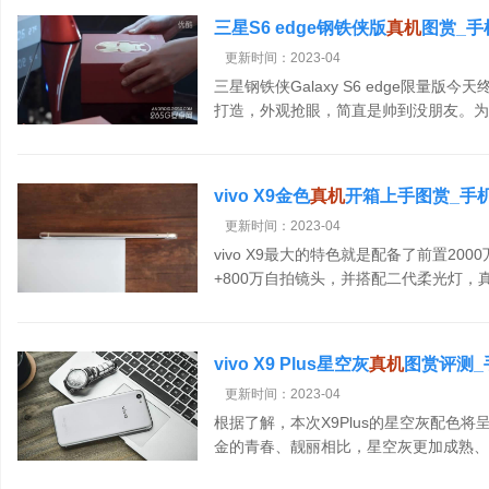
三星S6 edge钢铁侠版
真机
图赏_手
更新时间：2023-04
三星钢铁侠Galaxy S6 edge限量
打造，外观抢眼，简直是帅到没朋友。为
Galaxy S6 edge也使用了红、金配
vivo X9金色
真机
开箱上手图赏_手
更新时间：2023-04
vivo X9最大的特色就是配备了前置20
+800万自拍镜头，并搭配二代柔光灯，真正的
面，vivo X9厚度仅为
[查看详情]
vivo X9 Plus星空灰
真机
图赏评测_
更新时间：2023-04
根据了解，本次X9Plus的星空灰配色
金的青春、靓丽相比，星空灰更加成熟、
空灰配色为X9Plus注入了更多硬朗元