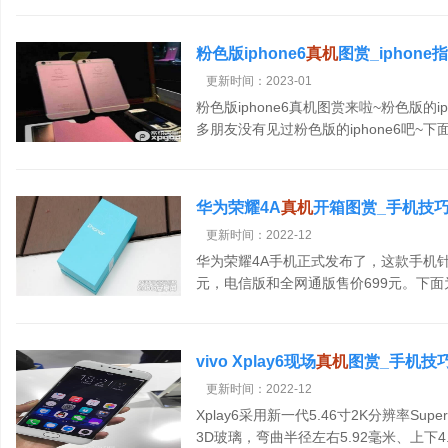
粉色版iphone6
真机
图赏_iphone
更新时间：2023-01
粉色版iphone6真机图赏来啦~粉色版的i
多朋友没有见过粉色版的iphone6吧
@FuckYeahFashion爆料，称虽然国行
华为荣耀4A
真机
开箱图赏_手机技
更新时间：2022-12
华为荣耀4A手机正式发布了，这款手机针
元，电信版和全网通版售价699元。下面
配置方面，荣耀4A提供了5寸720p屏幕，
vivo Xplay6现场
真机
图赏_手机技
更新时间：2022-12
Xplay6采用新一代5.46寸2K分辨率Su
3D玻璃，弯曲半径左右5.92毫米、上下