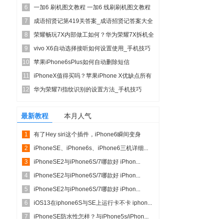
6
usb调...
一加6 刷机图文教程 一加6 线刷刷机图文教程
7
成语招贤记第419关答案_成语招贤记答案大全
8
荣耀畅玩7X内部做工如何？华为荣耀7X拆机全
9
过程评测图解
vivo X6自动选择接听如何设置使用_手机技巧
10
苹果iPhone6sPlus如何自动删除短信
11
_iphone...
iPhoneX值得买吗？苹果iPhone X优缺点所有
12
方面...
华为荣耀7i指纹识别的设置方法_手机技巧
最新教程
本月人气
1
有了Hey siri这个插件，iPhone6瞬间变身
2
Mot...
iPhoneSE、iPhone6s、iPhone6三机详细...
3
iPhoneSE2与iPhone6S/7哪款好 iPhon...
4
iPhoneSE2与iPhone6S/7哪款好 iPhon...
5
iPhoneSE2与iPhone6S/7哪款好 iPhon...
6
iOS13在iphone6S与SE上运行卡不卡 iphon...
7
iPhoneSE防水性怎样？与iPhone5s/iPhon...