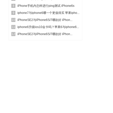
8
iPhone手机内怎样进行ping测试 iPhone6s
9
完...
iphone7与iphone6哪一个更值得买 苹果ipho...
10
iPhoneSE2与iPhone6S/7哪款好 iPhon...
11
iphone6升级ios10会卡吗？苹果6与iphone6...
12
iPhoneSE2与iPhone6S/7哪款好 iPhon...