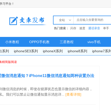
学习平台！
全站
热门搜索：
闪存
速度
通话录音
单手
小米教程
OPPO手机教
三星教程
vivo手机
e11系列
iphoneSE3系列
iphoneX系列
iphone8系列
iphone7系
程
换精简版阅读
样设置微信消息通知？iPhone11微信消息通知两种设置办法
到微信消息的时候，即使在锁屏状态也显示微信的详细内容，
私。我们可以禁止让微信通知显示消息详...
[查看详情]