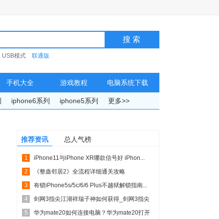
USB模式
联通版
手机大全
游戏教程
电脑系统下载
列
iphone6系列
iphone5系列
更多>>
推荐资讯
总人气榜
1
iPhone11与iPhone XR哪款信号好 iPhon...
2
《整蛊邻居2》全流程详细通关攻略
3
有锁iPhone5s/5c/6/6 Plus不越狱解锁指南...
4
剑网3指尖江湖祥瑞子神如何获得_剑网3指尖
5
江湖祥瑞子神取得...
华为mate20如何连接电脑？华为mate20打开