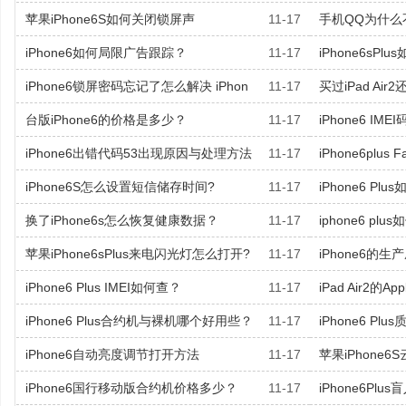
苹果iPhone6S如何关闭锁屏声
11-17
手机QQ为什么不再
iPhone6如何局限广告跟踪？
11-17
iPhone6sPl
iPhone6锁屏密码忘记了怎么解决 iPhon
11-17
买过iPad Air
台版iPhone6的价格是多少？
11-17
iPhone6 IM
iPhone6出错代码53出现原因与处理方法
11-17
iPhone6plus
iPhone6S怎么设置短信储存时间?
11-17
iPhone6 Pl
换了iPhone6s怎么恢复健康数据？
11-17
iphone6 pl
苹果iPhone6sPlus来电闪光灯怎么打开?
11-17
iPhone6的
iPhone6 Plus IMEI如何查？
11-17
iPad Air2的App
iPhone6 Plus合约机与裸机哪个好用些？
11-17
iPhone6 Pl
iPhone6自动亮度调节打开方法
11-17
苹果iPhone
iPhone6国行移动版合约机价格多少？
11-17
iPhone6Pl