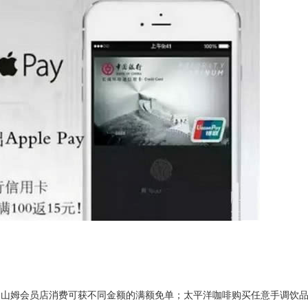
和山姆会员店消费可获不同金额的满额免单；太平洋咖啡购买任意手调饮