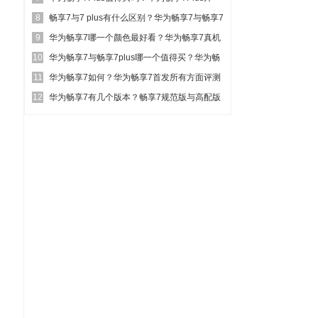
8
观、性能及...
畅享7与7 plus有什么区别？华为畅享7与畅享7
9
plu...
华为畅享7哪一个颜色最好看？华为畅享7真机
10
五色对比图赏
华为畅享7与畅享7plus哪一个值得买？华为畅
11
享7与畅享7...
华为畅享7如何？华为畅享7首发所有方面评测
12
图解
华为畅享7有几个版本？畅享7规范版与高配版
区别对比详细评测