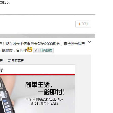
0减30。