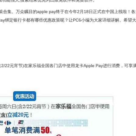
!搜索功能强大,搜索结果优先列出限免软件和免费软件。
惠政策合集。万众瞩目的apple pay终于在今年2月18日正式在中国上线啦！
ple Pay绑定银行卡都有哪些优惠政策呢？让PC6小编为大家详细讲解。希望
2/22元宵节)在家乐福全国各门店中使用龙卡Apple Pay进行消费，可享