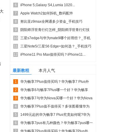
6
iPhone 5,Galaxy S4,Lumia 1020...
各大
7
Apple Watch2如何拆机_数码配件
大
8
努比亚z9max全网通多少资金_手机技巧
9
阴阳师浮世青行灯怎样_阴阳师浮世青行灯技
10
能图文详细说明
三星s7edge与华为mate9哪个好用些？_手机
11
技巧
三星Note5/三星S6 Edge+如何选？_手机技巧
12
iPhone11 Pro Max值得买吗？iPhone11...
满
最新教程
本月人气
1
华为畅享7Plus值得买吗？华为畅享7 Plus外
2
观/性能...
华为畅享6与畅享7Plus哪一个好？华为畅享
3
7Plus与畅...
华为畅享7与华为Nova买哪一个好？华为Nova
4
青春版与畅...
华为畅享7Plus值不值得买？多张图看懂华为
5
畅享7Plus...
1499元起的华为畅享7 Plus究竟如何呢?华为
6
畅享7 ...
华为畅享7pus有几种颜色？华为畅享7pus哪一
7
个颜色比较...
华为畅享7Plus值得买吗？华为畅享7Plus外