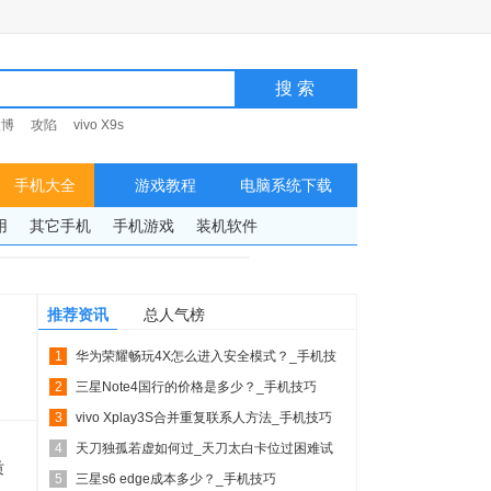
微博
攻陷
vivo X9s
手机大全
游戏教程
电脑系统下载
用
其它手机
手机游戏
装机软件
推荐资讯
总人气榜
1
华为荣耀畅玩4X怎么进入安全模式？_手机技
2
巧
三星Note4国行的价格是多少？_手机技巧
3
vivo Xplay3S合并重复联系人方法_手机技巧
4
天刀独孤若虚如何过_天刀太白卡位过困难试
质
5
练独孤若虚
三星s6 edge成本多少？_手机技巧