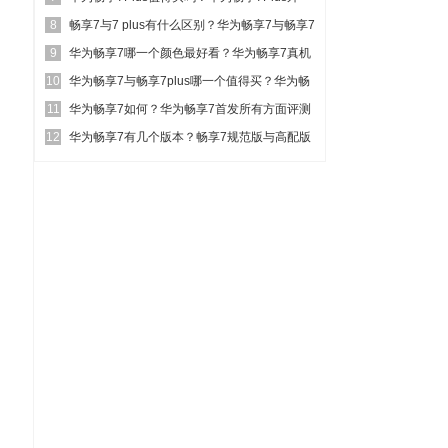
8
观、性能及...
畅享7与7 plus有什么区别？华为畅享7与畅享7
9
plu...
华为畅享7哪一个颜色最好看？华为畅享7真机
10
五色对比图赏
华为畅享7与畅享7plus哪一个值得买？华为畅
11
享7与畅享7...
华为畅享7如何？华为畅享7首发所有方面评测
12
图解
华为畅享7有几个版本？畅享7规范版与高配版
区别对比详细评测