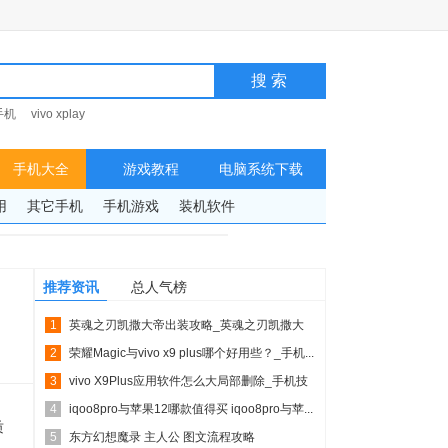
手机
vivo xplay
手机大全
游戏教程
电脑系统下载
用
其它手机
手机游戏
装机软件
推荐资讯
总人气榜
1
英魂之刃凯撒大帝出装攻略_英魂之刃凯撒大
2
帝如何出装
荣耀Magic与vivo x9 plus哪个好用些？_手机...
3
vivo X9Plus应用软件怎么大局部删除_手机技
4
巧
iqoo8pro与苹果12哪款值得买 iqoo8pro与苹...
质
5
东方幻想魔录 主人公 图文流程攻略