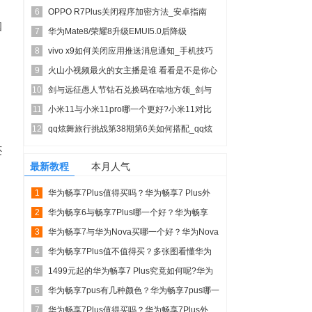
6
OPPO R7Plus关闭程序加密方法_安卓指南
国
7
华为Mate8/荣耀8升级EMUI5.0后降级
8
EMUI4....
vivo x9如何关闭应用推送消息通知_手机技巧
9
火山小视频最火的女主播是谁 看看是不是你心
10
中的她
剑与远征愚人节钻石兑换码在啥地方领_剑与
11
远征愚人节钻石兑换...
小米11与小米11pro哪一个更好?小米11对比
12
小米11p...
qq炫舞旅行挑战第38期第6关如何搭配_qq炫
舞旅行挑战第...
还
最新教程
本月人气
1
华为畅享7Plus值得买吗？华为畅享7 Plus外
2
观/性能...
华为畅享6与畅享7Plus哪一个好？华为畅享
3
7Plus与畅...
华为畅享7与华为Nova买哪一个好？华为Nova
4
青春版与畅...
华为畅享7Plus值不值得买？多张图看懂华为
5
畅享7Plus...
1499元起的华为畅享7 Plus究竟如何呢?华为
6
畅享7 ...
华为畅享7pus有几种颜色？华为畅享7pus哪一
7
个颜色比较...
华为畅享7Plus值得买吗？华为畅享7Plus外