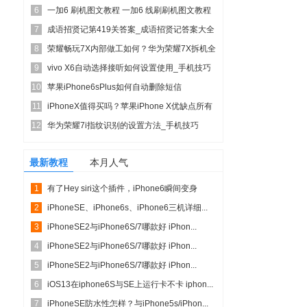
6
usb调...
一加6 刷机图文教程 一加6 线刷刷机图文教程
7
成语招贤记第419关答案_成语招贤记答案大全
8
荣耀畅玩7X内部做工如何？华为荣耀7X拆机全
9
过程评测图解
vivo X6自动选择接听如何设置使用_手机技巧
10
苹果iPhone6sPlus如何自动删除短信
11
_iphone...
iPhoneX值得买吗？苹果iPhone X优缺点所有
12
方面...
华为荣耀7i指纹识别的设置方法_手机技巧
最新教程
本月人气
1
有了Hey siri这个插件，iPhone6瞬间变身
2
Mot...
iPhoneSE、iPhone6s、iPhone6三机详细...
3
iPhoneSE2与iPhone6S/7哪款好 iPhon...
4
iPhoneSE2与iPhone6S/7哪款好 iPhon...
5
iPhoneSE2与iPhone6S/7哪款好 iPhon...
6
iOS13在iphone6S与SE上运行卡不卡 iphon...
7
iPhoneSE防水性怎样？与iPhone5s/iPhon...