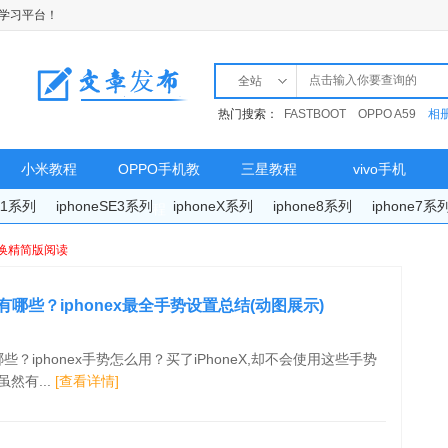
学习平台！
全站
热门搜索：
FASTBOOT
OPPO A59
相
小米教程
OPPO手机教
三星教程
vivo手机
e11系列
iphoneSE3系列
iphoneX系列
iphone8系列
iphone7系
程
换精简版阅读
置有哪些？iphonex最全手势设置总结(动图展示)
哪些？iphonex手势怎么用？买了iPhoneX,却不会使用这些手势
虽然有...
[查看详情]