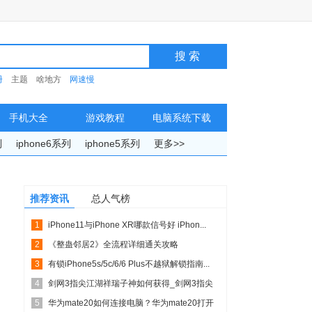
册
主题
啥地方
网速慢
手机大全
游戏教程
电脑系统下载
列
iphone6系列
iphone5系列
更多>>
推荐资讯
总人气榜
1
iPhone11与iPhone XR哪款信号好 iPhon...
2
《整蛊邻居2》全流程详细通关攻略
3
有锁iPhone5s/5c/6/6 Plus不越狱解锁指南...
4
剑网3指尖江湖祥瑞子神如何获得_剑网3指尖
5
江湖祥瑞子神取得...
华为mate20如何连接电脑？华为mate20打开