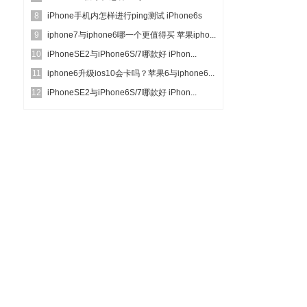
8
iPhone手机内怎样进行ping测试 iPhone6s
9
完...
iphone7与iphone6哪一个更值得买 苹果ipho...
10
iPhoneSE2与iPhone6S/7哪款好 iPhon...
11
iphone6升级ios10会卡吗？苹果6与iphone6...
12
iPhoneSE2与iPhone6S/7哪款好 iPhon...