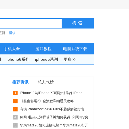
更新
指纹
手机大全
游戏教程
电脑系统下载
列
iphone6系列
iphone5系列
更多>>
推荐资讯
总人气榜
1
iPhone11与iPhone XR哪款信号好 iPhon...
2
《整蛊邻居2》全流程详细通关攻略
3
有锁iPhone5s/5c/6/6 Plus不越狱解锁指南...
4
剑网3指尖江湖祥瑞子神如何获得_剑网3指尖
5
江湖祥瑞子神取得...
华为mate20如何连接电脑？华为mate20打开