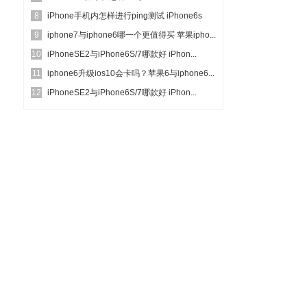
8
iPhone手机内怎样进行ping测试 iPhone6s
9
完...
iphone7与iphone6哪一个更值得买 苹果ipho...
10
iPhoneSE2与iPhone6S/7哪款好 iPhon...
11
iphone6升级ios10会卡吗？苹果6与iphone6...
12
iPhoneSE2与iPhone6S/7哪款好 iPhon...