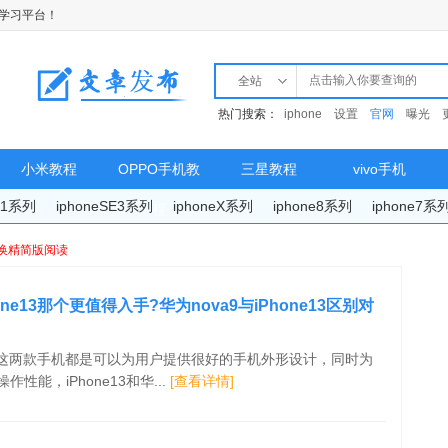
学习平台！
全站
热门搜索：
iphone
设置
官网
曝光
小米教程
OPPO手机教
三星教程
vivo手机
e11系列
iphoneSE3系列
iphoneX系列
iphone8系列
iphone7系
程
换精简版阅读
one13那个更值得入手?华为nova9与iPhone13区别对
13这两款手机都是可以为用户提供很好的手机外形设计，同时为
性能，iPhone13和华...
[查看详情]