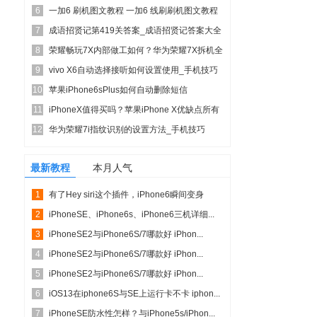
6
usb调...
一加6 刷机图文教程 一加6 线刷刷机图文教程
7
成语招贤记第419关答案_成语招贤记答案大全
8
荣耀畅玩7X内部做工如何？华为荣耀7X拆机全
9
过程评测图解
vivo X6自动选择接听如何设置使用_手机技巧
10
苹果iPhone6sPlus如何自动删除短信
11
_iphone...
iPhoneX值得买吗？苹果iPhone X优缺点所有
12
方面...
华为荣耀7i指纹识别的设置方法_手机技巧
最新教程
本月人气
1
有了Hey siri这个插件，iPhone6瞬间变身
2
Mot...
iPhoneSE、iPhone6s、iPhone6三机详细...
3
iPhoneSE2与iPhone6S/7哪款好 iPhon...
4
iPhoneSE2与iPhone6S/7哪款好 iPhon...
5
iPhoneSE2与iPhone6S/7哪款好 iPhon...
6
iOS13在iphone6S与SE上运行卡不卡 iphon...
7
iPhoneSE防水性怎样？与iPhone5s/iPhon...