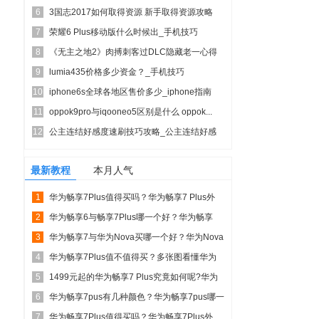
6
3国志2017如何取得资源 新手取得资源攻略
7
荣耀6 Plus移动版什么时候出_手机技巧
8
《无主之地2》肉搏刺客过DLC隐藏老一心得
9
lumia435价格多少资金？_手机技巧
10
iphone6s全球各地区售价多少_iphone指南
11
oppok9pro与iqooneo5区别是什么 oppok...
12
公主连结好感度速刷技巧攻略_公主连结好感
度怎样速刷
最新教程
本月人气
1
华为畅享7Plus值得买吗？华为畅享7 Plus外
2
观/性能...
华为畅享6与畅享7Plus哪一个好？华为畅享
3
7Plus与畅...
华为畅享7与华为Nova买哪一个好？华为Nova
4
青春版与畅...
华为畅享7Plus值不值得买？多张图看懂华为
5
畅享7Plus...
1499元起的华为畅享7 Plus究竟如何呢?华为
6
畅享7 ...
华为畅享7pus有几种颜色？华为畅享7pus哪一
7
个颜色比较...
华为畅享7Plus值得买吗？华为畅享7Plus外