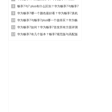
8
观、性能及...
畅享7与7 plus有什么区别？华为畅享7与畅享7
9
plu...
华为畅享7哪一个颜色最好看？华为畅享7真机
10
五色对比图赏
华为畅享7与畅享7plus哪一个值得买？华为畅
11
享7与畅享7...
华为畅享7如何？华为畅享7首发所有方面评测
12
图解
华为畅享7有几个版本？畅享7规范版与高配版
区别对比详细评测