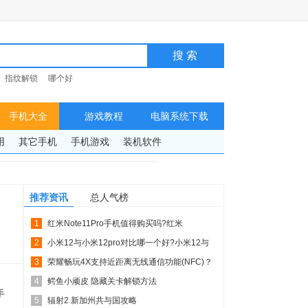
指纹解锁
哪个好
手机大全
游戏教程
电脑系统下载
用
其它手机
手机游戏
装机软件
推荐资讯
总人气榜
1
红米Note11Pro手机值得购买吗?红米
2
Note11Pr...
小米12与小米12pro对比哪一个好?小米12与
3
小米12p...
荣耀畅玩4X支持近距离无线通信功能(NFC)？
4
_手机技巧
鳄鱼小顽皮 隐藏关卡解锁方法
手
5
辐射2 新加州共与国攻略