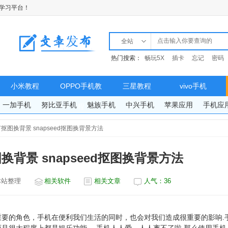
学习平台！
全站
热门搜索：
畅玩5X
插卡
忘记
密码
小米教程
OPPO手机教
三星教程
vivo手机
一加手机
努比亚手机
魅族手机
中兴手机
苹果应用
手机应
程
d如何抠图换背景 snapseed抠图换背景方法
图换背景 snapseed抠图换背景方法
本站整理
相关软件
相关文章
人气：
36
要的角色，手机在便利我们生活的同时，也会对我们造成很重要的影响.